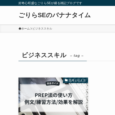
好奇心旺盛なごりらSEが綴る雑記ブログです
ごりらSEのバナナタイム
ホーム
ビジネススキル
ビジネススキル
– tag –
思考と伝え方